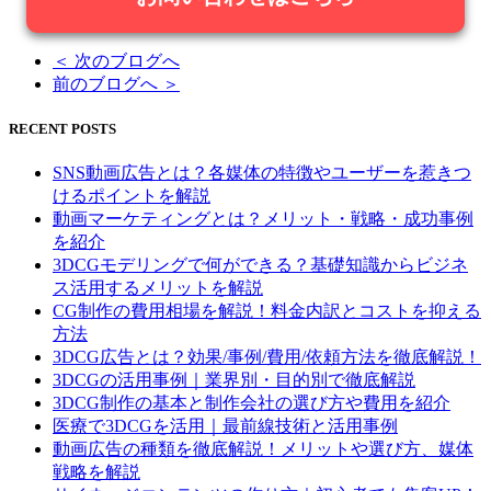
＜ 次のブログへ
前のブログへ ＞
RECENT POSTS
SNS動画広告とは？各媒体の特徴やユーザーを惹きつ
けるポイントを解説
動画マーケティングとは？メリット・戦略・成功事例
を紹介
3DCGモデリングで何ができる？基礎知識からビジネ
ス活用するメリットを解説
CG制作の費用相場を解説！料金内訳とコストを抑える
方法
3DCG広告とは？効果/事例/費用/依頼方法を徹底解説！
3DCGの活用事例｜業界別・目的別で徹底解説
3DCG制作の基本と制作会社の選び方や費用を紹介
医療で3DCGを活用｜最前線技術と活用事例
動画広告の種類を徹底解説！メリットや選び方、媒体
戦略を解説