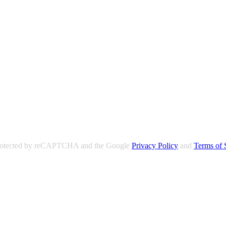
 protected by reCAPTCHA and the Google
Privacy Policy
and
Terms of 